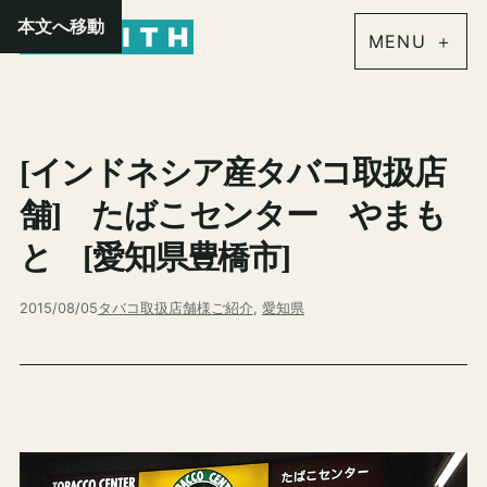
内
本文へ移動
容
を
ス
キ
[インドネシア産タバコ取扱店
ッ
プ
舗] たばこセンター やまも
と [愛知県豊橋市]
2015/08/05
タバコ取扱店舗様ご紹介
, 
愛知県