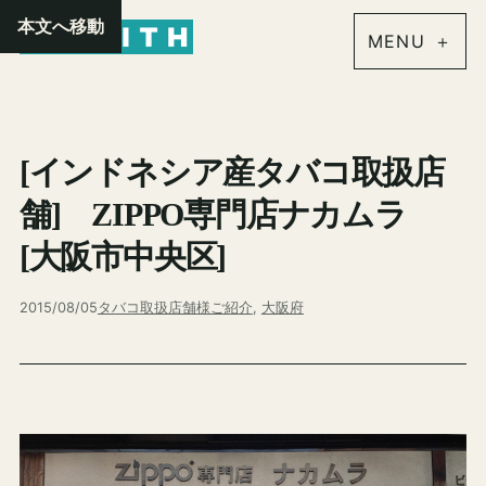
内
本文へ移動
容
を
ス
キ
[インドネシア産タバコ取扱店
ッ
プ
舗] ZIPPO専門店ナカムラ
[大阪市中央区]
2015/08/05
タバコ取扱店舗様ご紹介
, 
大阪府