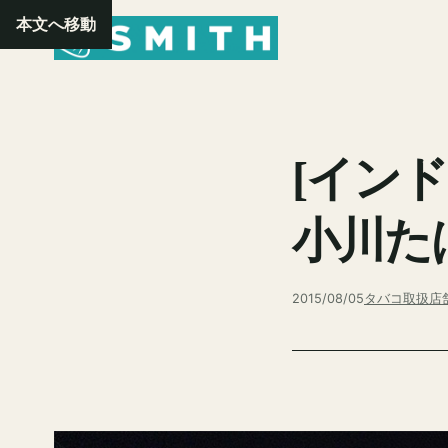
内
本文へ移動
容
を
ス
キ
ッ
[イン
プ
小川た
2015/08/05
タバコ取扱店