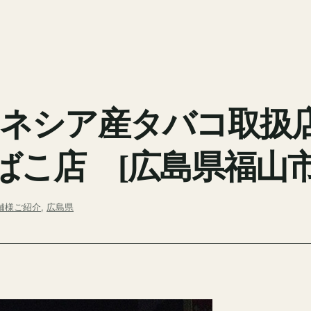
ドネシア産タバコ取扱
ばこ店 [広島県福山市
舗様ご紹介
, 
広島県