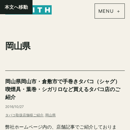
内
本文へ移動
容
を
ス
キ
岡山県
ッ
プ
岡山県岡山市・倉敷市で手巻きタバコ（シャグ）
喫煙具・葉巻・シガリロなど買えるタバコ店のご
紹介
2016/10/27
タバコ取扱店舗様ご紹介
, 
岡山県
弊社ホームページ内の、店舗記事でご紹介しておりま