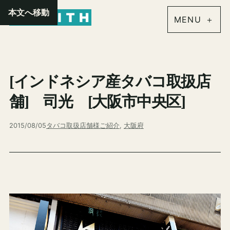
内
本文へ移動
容
を
ス
キ
[インドネシア産タバコ取扱店
ッ
プ
舗] 司光 [大阪市中央区]
2015/08/05
タバコ取扱店舗様ご紹介
, 
大阪府