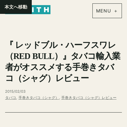
内
本文へ移動
容
を
ス
キ
『 レッドブル・ハーフスワレ
ッ
プ
（RED BULL）』タバコ輸入業
者がオススメする手巻きタバ
コ（シャグ）レビュー
2015/02/03
タバコ
, 
手巻きタバコ（シャグ）
, 
手巻きタバコ（シャグ）レビュー