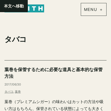
内
本文へ移動
容
を
ス
キ
タバコ
ッ
プ
葉巻を保管するために必要な道具と基本的な保管
方法
2017/06/30
タバコ
, 
葉巻
葉巻（プレミアムシガー）の味わいはカットの方法や吸
い方はもちろん、保管されている状態によっても大きく