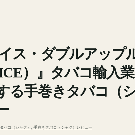
ョイス・ダブルアップ
OICE）』タバコ輸入
する手巻きタバコ（
ー
タバコ（シャグ）
, 
手巻きタバコ（シャグ）レビュー