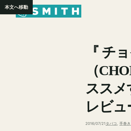
内
本文へ移動
容
を
ス
キ
ッ
『 チ
プ
（CH
ススメ
レビュ
2016/07/21
タバコ
, 
手巻き