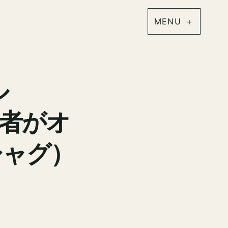
ル
業者がオ
シャグ）