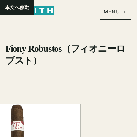
内
本文へ移動
容
を
ス
キ
Fiony Robustos（フィオニーロ
ッ
プ
ブスト）