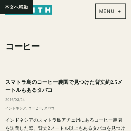
内
本文へ移動
容
を
ス
キ
コーヒー
ッ
プ
スマトラ島のコーヒー農園で見つけた背丈約2.5メ
ートルもあるタバコ
2016/03/24
インドネシア
, 
コーヒー
, 
タバコ
インドネシアのスマトラ島アチェ州にあるコーヒー農園
を訪問した際、背丈2メートル以上もあるタバコを見つけ