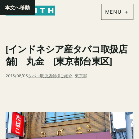
内
本文へ移動
容
を
ス
キ
[インドネシア産タバコ取扱店
ッ
プ
舗] 丸金 [東京都台東区]
2015/08/05
タバコ取扱店舗様ご紹介
, 
東京都